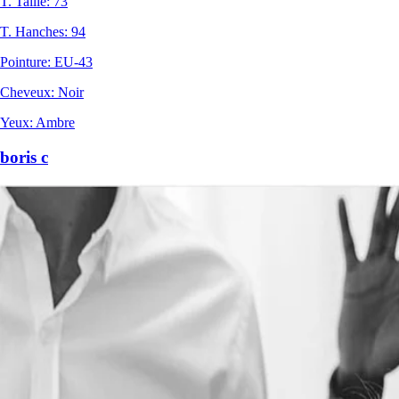
T. Taille
:
73
T. Hanches
:
94
Pointure
:
EU-43
Cheveux
:
Noir
Yeux
:
Ambre
boris c