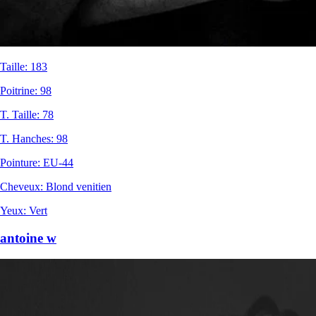
Taille
:
183
Poitrine
:
98
T. Taille
:
78
T. Hanches
:
98
Pointure
:
EU-44
Cheveux
:
Blond venitien
Yeux
:
Vert
antoine w