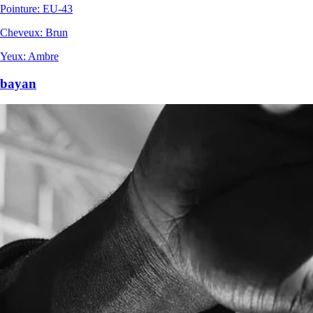
Pointure
:
EU-43
Cheveux
:
Brun
Yeux
:
Ambre
bayan