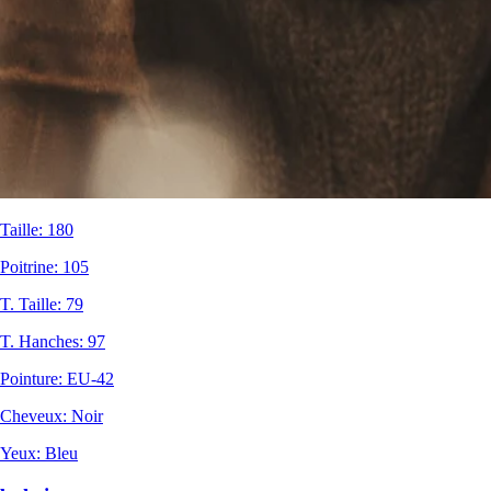
Taille
:
180
Poitrine
:
105
T. Taille
:
79
T. Hanches
:
97
Pointure
:
EU-42
Cheveux
:
Noir
Yeux
:
Bleu