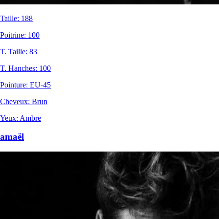
Taille
:
188
Poitrine
:
100
T. Taille
:
83
T. Hanches
:
100
Pointure
:
EU-45
Cheveux
:
Brun
Yeux
:
Ambre
amaël