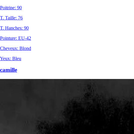
Poitrine
:
90
T. Taille
:
76
T. Hanches
:
90
Pointure
:
EU-42
Cheveux
:
Blond
Yeux
:
Bleu
camille