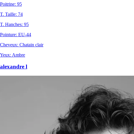
Poitrine
:
95
T. Taille
:
74
T. Hanches
:
95
Pointure
:
EU-44
Cheveux
:
Chatain clair
Yeux
:
Ambre
alexandre l