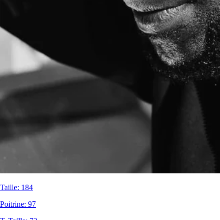
Taille
:
184
Poitrine
:
97