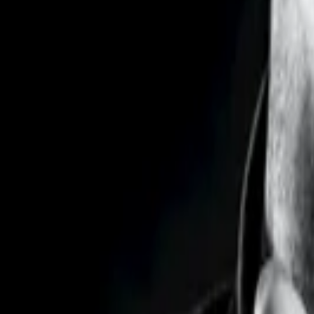
Retour vers men mainboard
Info
Portfolio
Composite
Taille
:
187
Poitrine
:
0
T. Taille
:
85
T. Hanches
:
0
Cheveux
:
Chatain clair
AJOUTER AU COMPOSITE