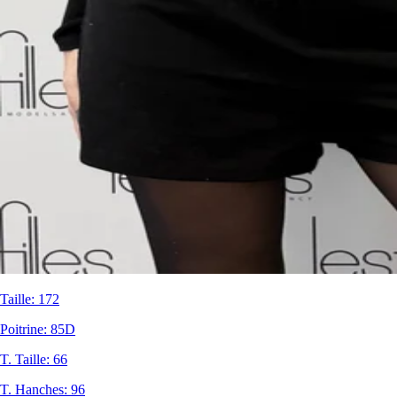
Taille
:
172
Poitrine
:
85D
T. Taille
:
66
T. Hanches
:
96