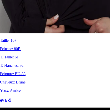
Taille
:
167
Poitrine
:
80B
T. Taille
:
61
T. Hanches
:
92
Pointure
:
EU-38
Cheveux
:
Brune
Yeux
:
Ambre
eva d