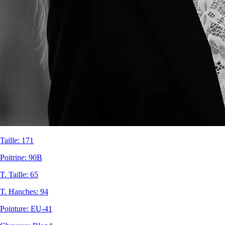
Taille
:
171
Poitrine
:
90B
T. Taille
:
65
T. Hanches
:
94
Pointure
:
EU-41