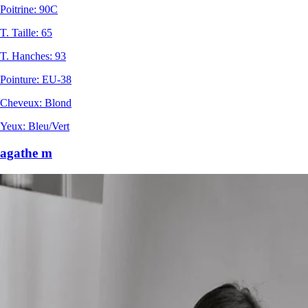
Poitrine
:
90C
T. Taille
:
65
T. Hanches
:
93
Pointure
:
EU-38
Cheveux
:
Blond
Yeux
:
Bleu/Vert
agathe m