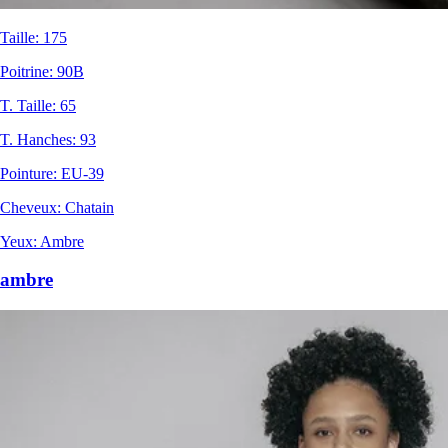
Taille
:
175
Poitrine
:
90B
T. Taille
:
65
T. Hanches
:
93
Pointure
:
EU-39
Cheveux
:
Chatain
Yeux
:
Ambre
ambre