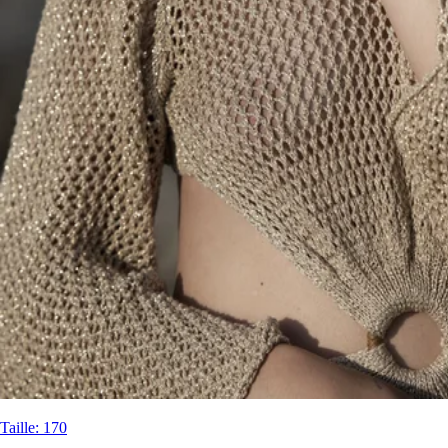
Taille
:
170