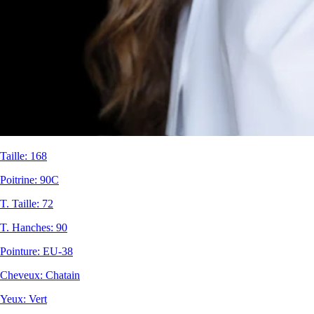
Taille
:
168
Poitrine
:
90C
T. Taille
:
72
T. Hanches
:
90
Pointure
:
EU-38
Cheveux
:
Chatain
Yeux
:
Vert