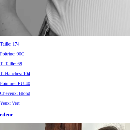
Taille
:
174
Poitrine
:
90C
T. Taille
:
68
T. Hanches
:
104
Pointure
:
EU-40
Cheveux
:
Blond
Yeux
:
Vert
edene