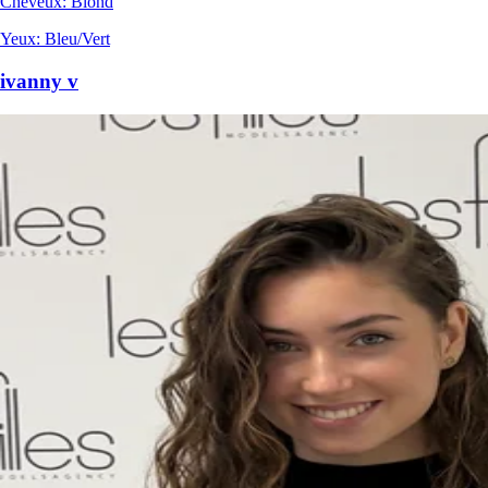
Cheveux
:
Blond
Yeux
:
Bleu/Vert
ivanny v