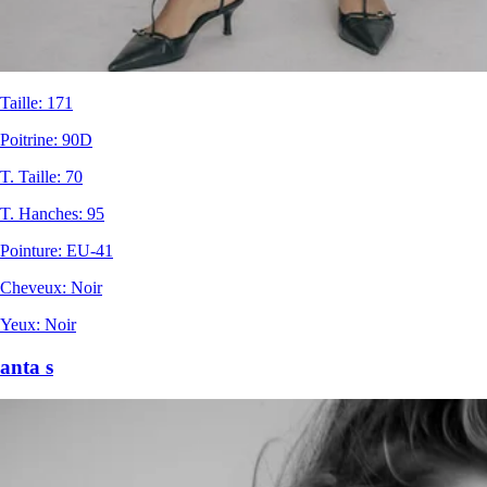
Taille
:
171
Poitrine
:
90D
T. Taille
:
70
T. Hanches
:
95
Pointure
:
EU-41
Cheveux
:
Noir
Yeux
:
Noir
anta s