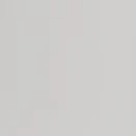
Retour vers women curve
Info
Portfolio
Composite
Taille
:
180
Poitrine
:
95C
T. Taille
:
95
T. Hanches
:
115
Pointure
:
EU-40
Cheveux
:
Noir
Yeux
:
Marron
AJOUTER AU COMPOSITE